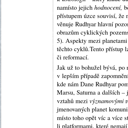
hodnocení,
namísto jejich
b
přístupem úzce souvisí, že 
věnuje Rudhyar hlavní pozo
obrazům cyklických pozemský
5). Aspekty mezi planetami
těchto cyklů.Tento přístup l
či reformací.
Jak už to bohužel bývá, po 
v lepším případě zapomnění 
kde nám Dane Rudhyar pomo
Marsu, Saturna a dalších – 
významovými
vztahů mezi
r
jmenovaných planet komunik
místo toho opět víc a více 
li platformami, které nema