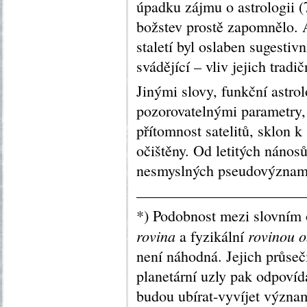
úpadku zájmu o astrologii 
božstev prostě zapomnělo. A 
staletí byl oslaben sugesti
svádějící – vliv jejich tradi
Jinými slovy, funkční astro
pozorovatelnými parametry, 
přítomnost satelitů, sklon k
očištěny. Od letitých náno
nesmyslných pseudovýznamů
———————————
*) Podobnost mezi slovní
rovina
rovinou o
a fyzikální
není náhodná. Jejich průsečí
planetární uzly pak odpovíd
budou ubírat-vyvíjet význa