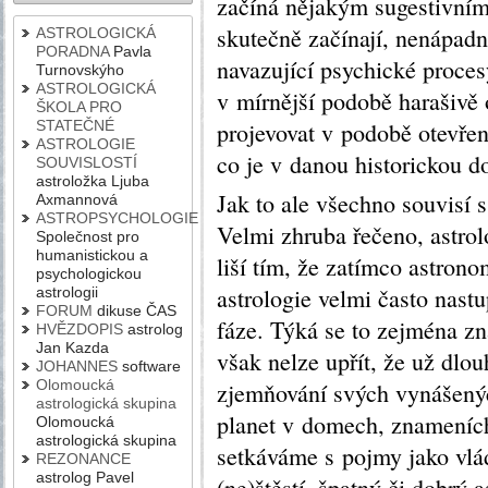
začíná nějakým sugestivním
skutečně začínají, nenápadn
ASTROLOGICKÁ
PORADNA
Pavla
navazující psychické procesy
Turnovskýho
ASTROLOGICKÁ
v mírnější podobě harašivě 
ŠKOLA PRO
STATEČNÉ
projevovat v podobě otevřen
ASTROLOGIE
co je v danou historickou d
SOUVISLOSTÍ
astroložka Ljuba
Jak to ale všechno souvisí 
Axmannová
ASTROPSYCHOLOGIE
Velmi zhruba řečeno, astrol
Společnost pro
humanistickou a
liší tím, že zatímco astron
psychologickou
astrologie velmi často nastu
astrologii
FORUM
dikuse ČAS
fáze. Týká se to zejména zna
HVĚZDOPIS
astrolog
Jan Kazda
však nelze upřít, že už dlo
JOHANNES
software
Olomoucká
zjemňování svých vynášenýc
astrologická skupina
planet v domech, znameních
Olomoucká
astrologická skupina
setkáváme s pojmy jako vlád
REZONANCE
astrolog Pavel
(ne)štěstí, špatný či dobrý 