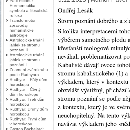
Paul Ricoeur –
Hermeneutika
Ondřej Lesák
symbolu a filosofická
reflexe
Strom poznání dobrého a zl
Transformotor
zpravodaj
S kolika interpretacemi toho
humanistické
astrologie
výběrem samotného plodu a
Astrologické trhání
jablek ze stromu
křesťanští teologové minulýc
poznání II
neváhali problematizovat p
Astrologické trhání
jablek ze stromu
Kabalisté dávají ovoce tohot
poznání I
Znamení zvěrokruhu
stromu kabalistického (1) a
podle Rudhyara
Rudhyar – Pátý dům
výkladem, který v kontextu
horoskopu
obzvlášť výstižný, přichází
Rudhyar – Čtvrtý
dům horoskopu
stromu poznání se podle něj
Rudhyar: Třetí dům
horoskopu
z kontextu, který je ve sv
Rudhyar: Druhý dům
neuchopitelný. Na tento výk
horoskopu
Rudhyar: První dům
navázat výkladem jeho sněde
v horoskopu
Gaston Bachelard: