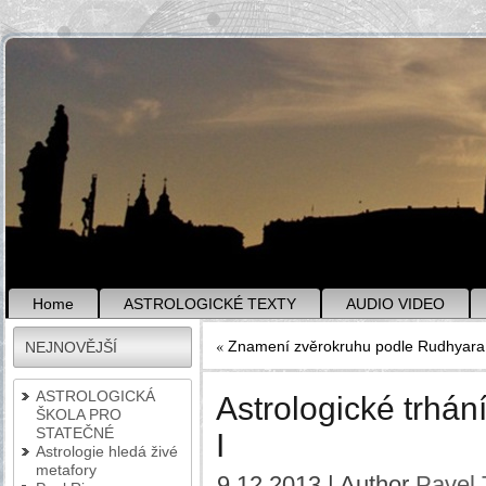
Home
ASTROLOGICKÉ TEXTY
AUDIO VIDEO
«
Znamení zvěrokruhu podle Rudhyara
NEJNOVĚJŠÍ
ASTROLOGICKÁ
Astrologické trhán
ŠKOLA PRO
STATEČNÉ
I
Astrologie hledá živé
metafory
9.12.2013 | Author
Pavel 