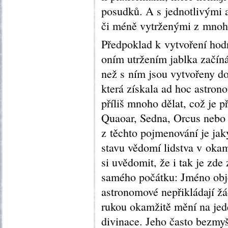
posudků. A s jednotlivými 
či méně vytrženými z mnoho
Předpoklad k vytvoření hodn
oním utržením jablka začín
než s ním jsou vytvořeny do
která získala ad hoc astron
příliš mnoho dělat, což je p
Quaoar, Sedna, Orcus nebo E
z těchto pojmenování je ja
stavu vědomí lidstva v okam
si uvědomit, že i tak je zde
samého počátku: Jméno obje
astronomové nepřikládají ž
rukou okamžitě mění na jede
divinace. Jeho často bezmyš