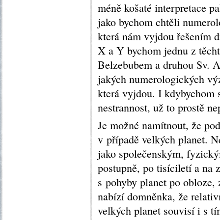
méně košaté interpretace pa
jako bychom chtěli numerolo
která nám vyjdou řešením d
X a Y bychom jednu z těcht
Belzebubem a druhou Sv. An
jakých numerologických výz
která vyjdou. I kdybychom s
nestrannost, už to prostě ne
Je možné namítnout, že pod
v případě velkých planet. N
jako společenským, fyzick
postupně, po tisíciletí a n
s pohyby planet po obloze, 
nabízí domněnka, že relativ
velkých planet souvisí i s t