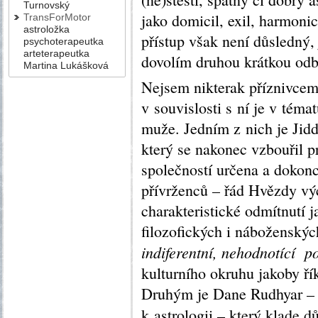
Turnovský
jako domicil, exil, harmoni
TransForMotor
astroložka
přístup však není důsledný
psychoterapeutka
arteterapeutka
dovolím druhou krátkou od
Martina Lukášková
Nejsem nikterak příznivcem
v souvislosti s ní je v tém
muže. Jedním z nich je Jid
který se nakonec vzbouřil pr
společností určena a dokonc
přívrženců – řád Hvězdy vý
charakteristické odmítnutí 
filozofických i náboženskýc
indiferentní, nehodnotící po
kulturního okruhu jakoby řík
Druhým je Dane Rudhyar – 
k astrologii – který klade d