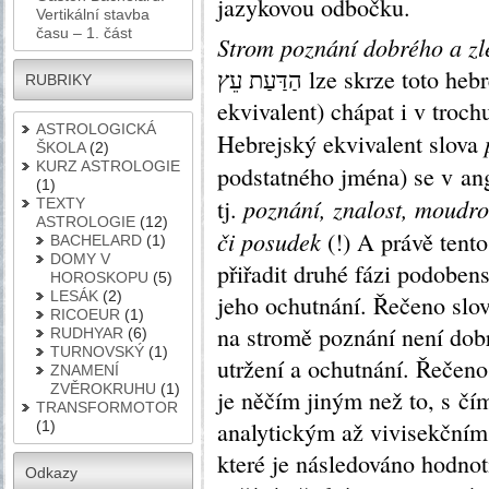
jazykovou odbočku.
Vertikální stavba
času – 1. část
Strom poznání dobrého a zl
הַדַּעַת עֵץ lze skrze toto hebrejské vyjádření (a jeho anglický
RUBRIKY
ekvivalent) chápat i v tro
ASTROLOGICKÁ
Hebrejský ekvivalent slova
ŠKOLA
(2)
KURZ ASTROLOGIE
podstatného jména) se v ang
(1)
poznání, znalost, moudro
tj.
TEXTY
ASTROLOGIE
(12)
či posudek
(!) A právě ten
BACHELARD
(1)
DOMY V
přiřadit druhé fázi podobens
HOROSKOPU
(5)
LESÁK
(2)
jeho ochutnání. Řečeno slo
RICOEUR
(1)
na stromě poznání není dobr
RUDHYAR
(6)
TURNOVSKÝ
(1)
utržení a ochutnání. Řečeno
ZNAMENÍ
ZVĚROKRUHU
(1)
je něčím jiným než to, s čím
TRANSFORMOTOR
analytickým až vivisekčním
(1)
které je následováno hodno
Odkazy