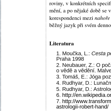
roviny, v konkrétních speci
mění, a po nějaké době se v
nahoře
korespondenci mezi
běžný jazyk při svém denn
Literatura
Moučka, L.:
Cesta po
Praha 1998
Neubauer, Z.: O po
o vědě a vědění. Malv
Tomáš, E.: Jóga poz
Rudhyar, D.: Lunačn
Rudhyar, D.: Astrol
http://en.wikipedia.
http://www.transfor
astrologii-robert-hand/