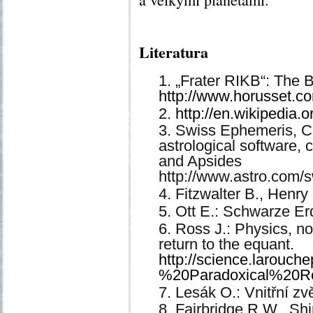
Literatura
„Frater RIKB“: The 
http://www.horusset.co
http://en.wikipedia.o
Swiss Ephemeris, Co
astrological software,
and Apsides
http://www.astro.com
Fitzwalter B., Henry
Ott E.: Schwarze Er
Ross J.: Physics, no
return to the equant.
http://science.larou
%20Paradoxical%20Re
Lesák O.: Vnitřní z
Fairbridge R.W., Shir