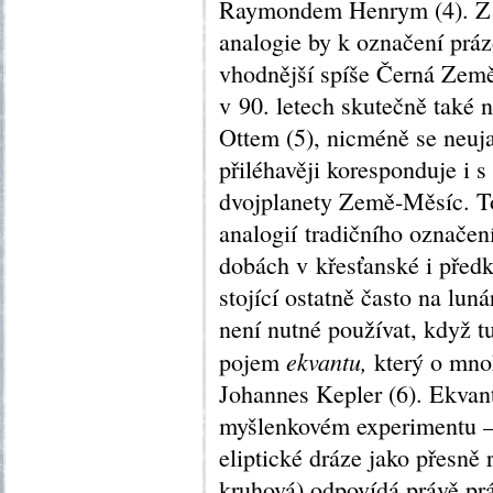
Raymondem Henrym (4). Z t
analogie by k označení práz
vhodnější spíše Černá Země
v 90. letech skutečně také
Ottem (5), nicméně se neuj
přiléhavěji koresponduje i s
dvojplanety Země-Měsíc. T
analogií tradičního označen
dobách v křesťanské i předk
stojící ostatně často na lu
není nutné používat, když 
ekvantu,
pojem
který o mno
Johannes Kepler (6). Ekvant
myšlenkovém experimentu – 
eliptické dráze jako přesně
kruhová) odpovídá právě pr