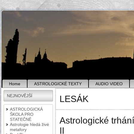
Home
ASTROLOGICKÉ TEXTY
AUDIO VIDEO
NEJNOVĚJŠÍ
LESÁK
ASTROLOGICKÁ
ŠKOLA PRO
Astrologické trhán
STATEČNÉ
Astrologie hledá živé
II
metafory