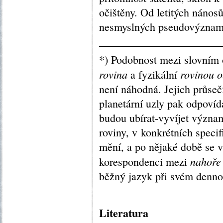
očištěny. Od letitých náno
nesmyslných pseudovýznamů
———————————
*) Podobnost mezi slovní
rovina
rovinou o
a fyzikální
není náhodná. Jejich průsečí
planetární uzly pak odpovíd
budou ubírat-vyvíjet význa
roviny, v konkrétních speci
mění, a po nějaké době se v
nahoře
korespondenci mezi
běžný jazyk při svém denn
Literatura