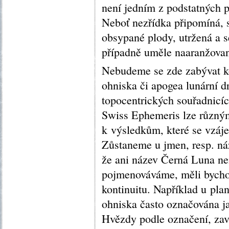
není jedním z podstatných 
Neboť nezřídka připomíná, 
obsypané plody, utržená a 
případně uměle naaranžova
Nebudeme se zde zabývat k
ohniska či apogea lunární d
topocentrických souřadnicíc
Swiss Ephemeris lze různým
k výsledkům, které se vzájem
Zůstaneme u jmen, resp. náz
že ani název Černá Luna nen
pojmenováváme, měli bycho
kontinuitu. Například u plan
ohniska často označována j
Hvězdy podle označení, za