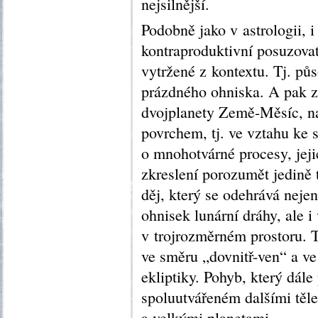
nejsilnější.
Podobně jako v astrologii, i
kontraproduktivní posuzova
vytržené z kontextu. Tj. pů
prázdného ohniska. A pak za
dvojplanety Země-Měsíc, n
povrchem, tj. ve vztahu ke 
o mnohotvárné procesy, jej
zkreslení porozumět jedině 
děj, který se odehrává nejen
ohnisek lunární dráhy, ale 
v trojrozměrném prostoru. 
ve směru „dovnitř-ven“ a v
ekliptiky. Pohyb, který dále
spoluutvářeném dalšími těl
a velkými planetami.